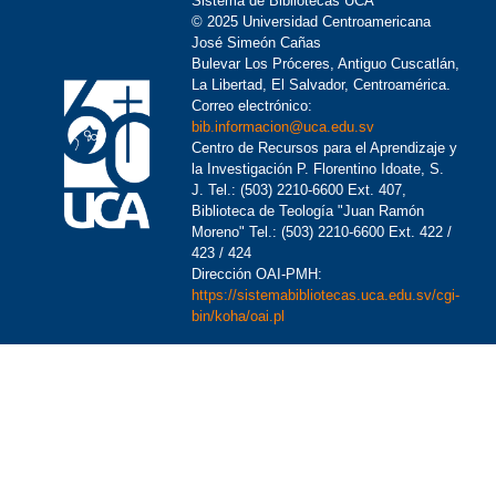
Sistema de Bibliotecas UCA
© 2025 Universidad Centroamericana
José Simeón Cañas
Bulevar Los Próceres, Antiguo Cuscatlán,
La Libertad, El Salvador, Centroamérica.
Correo electrónico:
bib.informacion@uca.edu.sv
Centro de Recursos para el Aprendizaje y
la Investigación P. Florentino Idoate, S.
J. Tel.: (503) 2210-6600 Ext. 407,
Biblioteca de Teología "Juan Ramón
Moreno" Tel.: (503) 2210-6600 Ext. 422 /
423 / 424
Dirección OAI-PMH:
https://sistemabibliotecas.uca.edu.sv/cgi-
bin/koha/oai.pl